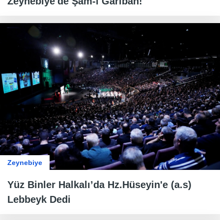
Zeynebiye'de Şâm-ı Gariban!
Zeynebiye
Yüz Binler Halkalı’da Hz.Hüseyin'e (a.s)
Lebbeyk Dedi