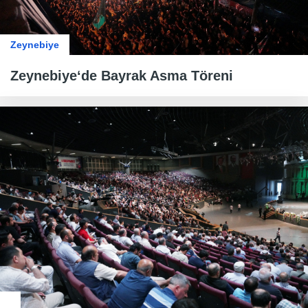
Zeynebiye
Zeynebiye‘de Bayrak Asma Töreni