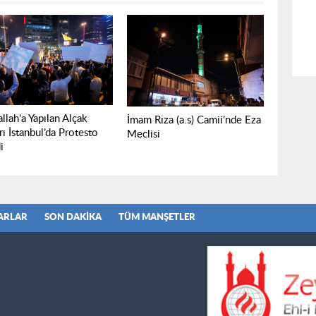
llah’a Yapılan Alçak
İmam Rıza (a.s) Camii’nde Eza
rı İstanbul’da Protesto
Meclisi
i
ARLAR
SON DAKIKA
TÜM MANŞETLER