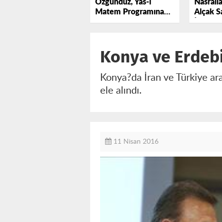
Nasralla
Özgündüz, Yas-ı
Alçak Sa
Matem Programına
İstanbu
Katıldı
Edildi
Konya ve Erdebi
Konya?da İran ve Türkiye aras
ele alındı.
11 Nisan 2016