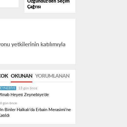
Özgündüz’den Seçim
Çağrısı
Sorumlu
si'nden
şayan
ra Çağrı
onu yetkilerinin katılımıyla
ÇOK
OKUNAN
YORUMLANAN
EYNEBIYE
13 gün önce
inab Heyeti Zeynebiye’de
6 gün önce
n Binler Halkalı'da Erbain Merasimi’ne
atıldı