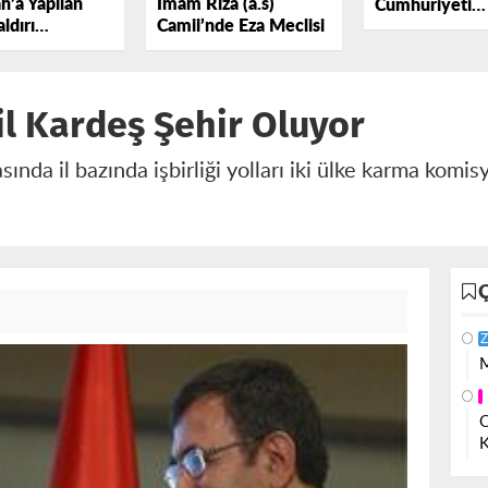
h’a Yapılan
İmam Rıza (a.s)
Cumhuriyeti
ldırı
Camii’nde Eza Meclisi
Diasporadan 
l’da Protesto
Devlet Komite
İstanbul’da Ya
Azerbaycanlıla
l Kardeş Şehir Oluyor
ında il bazında işbirliği yolları iki ülke karma komisy
Z
M
O
K