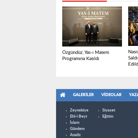
Nasra
Özgündüz, Yas-ı Matem
Saldı
Programına Katıldı
Edild
GALERILER
VIDEOLAR
YAZ
Zeynebiye
Siyaset
Ehl-i Beyt
Eğitim
İslam
Gündem
Analiz