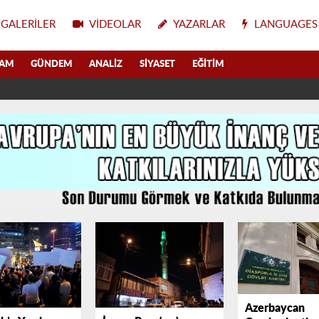
GALERILER
VIDEOLAR
YAZARLAR
LANGUAGES
LAM
GÜNDEM
ANALIZ
SIYASET
EĞITIM
Azerbaycan