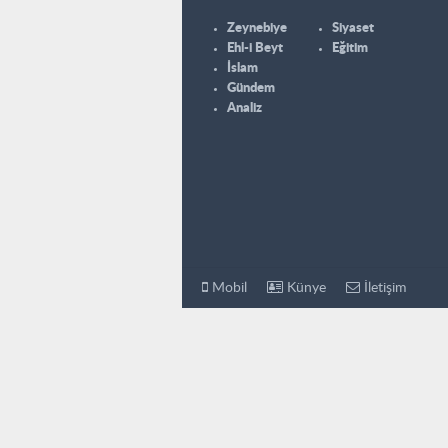
Zeynebiye
Siyaset
Ehl-i Beyt
Eğitim
İslam
Gündem
Analiz
Mobil
Künye
İletişim