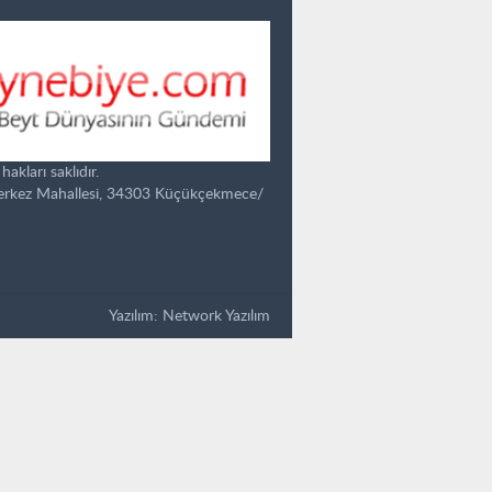
kları saklıdır.
Merkez Mahallesi, 34303 Küçükçekmece/
Yazılım:
Network Yazılım