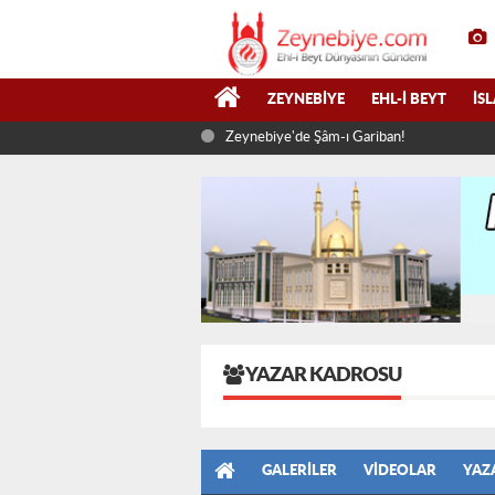
ZEYNEBIYE
EHL-I BEYT
İS
Zeynebiye'de Şâm-ı Gariban!
YAZAR KADROSU
GALERILER
VIDEOLAR
YAZ