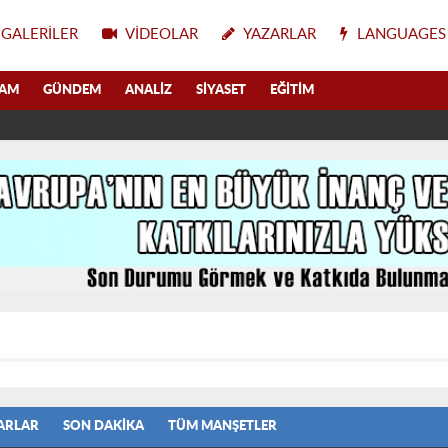
GALERILER
VIDEOLAR
YAZARLAR
LANGUAGES
LAM
GÜNDEM
ANALIZ
SIYASET
EĞITIM
ARLAR
SON DAKIKA
TÜM MANŞETLER