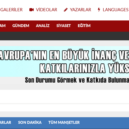
GALERILER
VIDEOLAR
YAZARLAR
LANGUAGES
LAM
GÜNDEM
ANALIZ
SIYASET
EĞITIM
ARLAR
SON DAKIKA
TÜM MANŞETLER