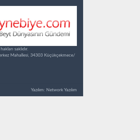
kları saklıdır.
Merkez Mahallesi, 34303 Küçükçekmece/
Yazılım:
Network Yazılım