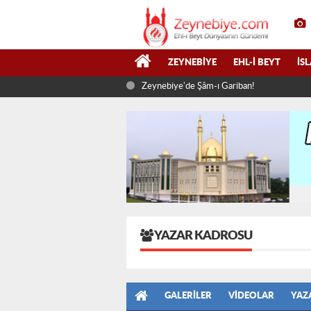
ZEYNEBIYE
EHL-I BEYT
İS
Zeynebiye'de Şâm-ı Gariban!
YAZAR KADROSU
GALERILER
VIDEOLAR
YAZ