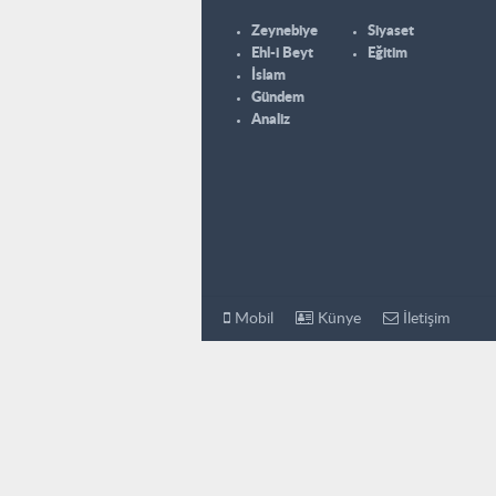
Zeynebiye
Siyaset
Ehl-i Beyt
Eğitim
İslam
Gündem
Analiz
Mobil
Künye
İletişim