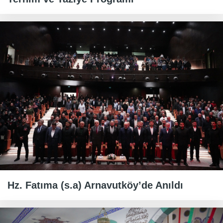
Hz. Fatıma (s.a) Arnavutköy’de Anıldı