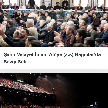
Şah-ı Velayet İmam Ali’ye (a.s) Bağcılar'da
Sevgi Seli