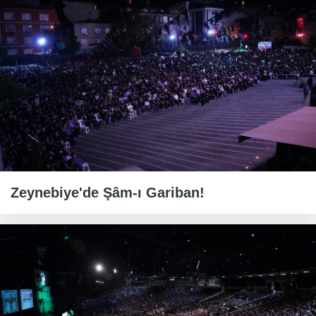
Zeynebiye'de Şâm-ı Gariban!