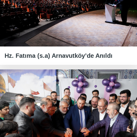
Hz. Fatıma (s.a) Arnavutköy’de Anıldı