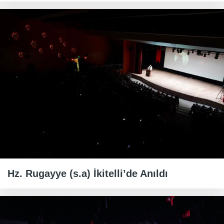
Hz. Rugayye (s.a) İkitelli’de Anıldı