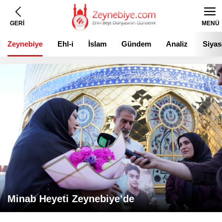
GERİ
MENÜ
Zeynebiye
Ehl-i
İslam
Gündem
Analiz
Siyas
Beyt
Minab Heyeti Zeynebiye’de