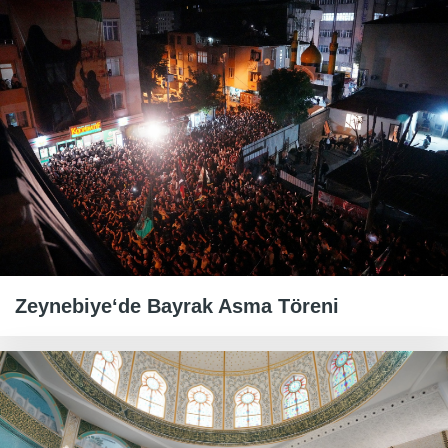
Zeynebiye‘de Bayrak Asma Töreni