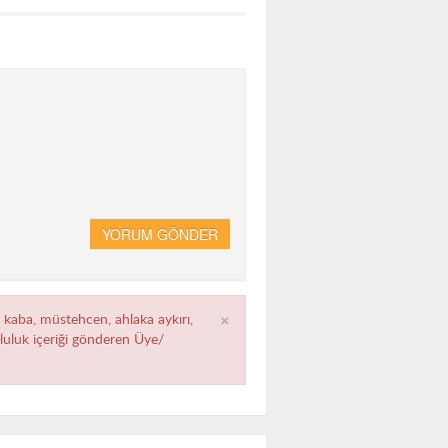
YORUM GÖNDER
×
, kaba, müstehcen, ahlaka aykırı,
umluluk içeriği gönderen Üye/