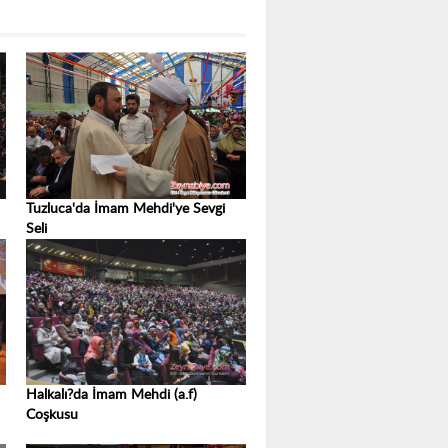
Tuzluca'da İmam Mehdi'ye Sevgi
Seli
Halkalı?da İmam Mehdi (a.f)
Coşkusu