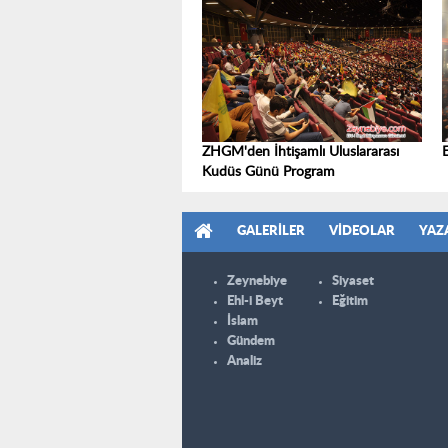
ZHGM'den İhtişamlı Uluslararası
Kudüs Günü Program
GALERILER
VIDEOLAR
YAZ
Zeynebiye
Siyaset
Ehl-i Beyt
Eğitim
İslam
Gündem
Analiz