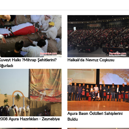
Kuveyt Halkı ?Mihrap Şehitlerini?
Halkalı'da Nevruz Coşkusu
Uğurladı
Aşura Basın Ödülleri Sahiplerini
2008 Aşura Hazırlıkları - Zeynebiye
Buldu