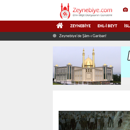
ZEYNEBIYE
EHL-I BEYT
İS
Zeynebiye'de Şâm-ı Gariban!