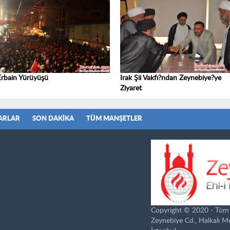
Erbain Yürüyüşü
Irak Şii Vakfı?ndan Zeynebiye?ye
Ziyaret
ARLAR
SON DAKIKA
TÜM MANŞETLER
Copyright © 2020 - Tüm ha
Zeynebiye Cd., Halkalı 