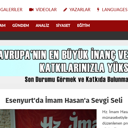
GALERILER
VIDEOLAR
YAZARLAR
LANGUAGES
LAM
GÜNDEM
ANALIZ
SIYASET
EĞITIM
Esenyurt'da İmam Hasan'a Sevgi Seli
Hz. İmam Hasa
münasebetiyle
düzenlenen pro