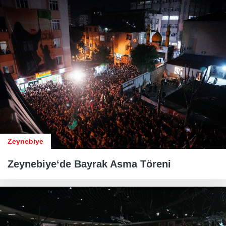
Zeynebiye
Zeynebiye‘de Bayrak Asma Töreni