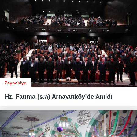
Zeynebiye
Hz. Fatıma (s.a) Arnavutköy’de Anıldı