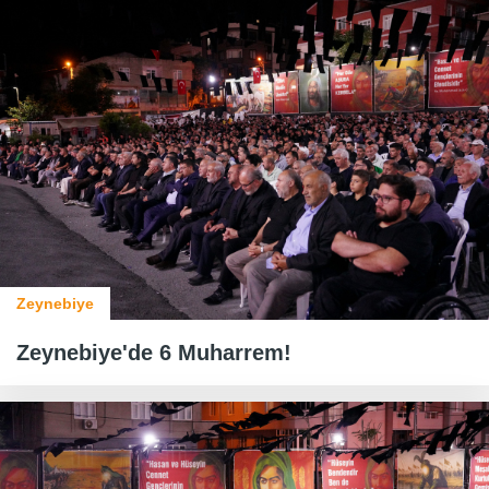
Zeynebiye
Zeynebiye'de 6 Muharrem!