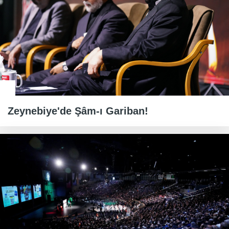
Zeynebiye'de Şâm-ı Gariban!