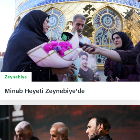
Zeynebiye
Minab Heyeti Zeynebiye’de