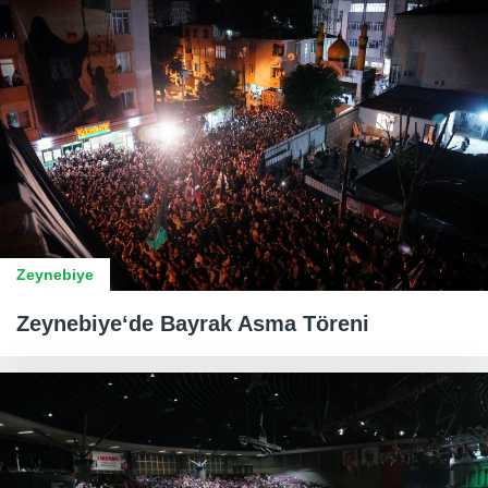
Zeynebiye
Zeynebiye‘de Bayrak Asma Töreni