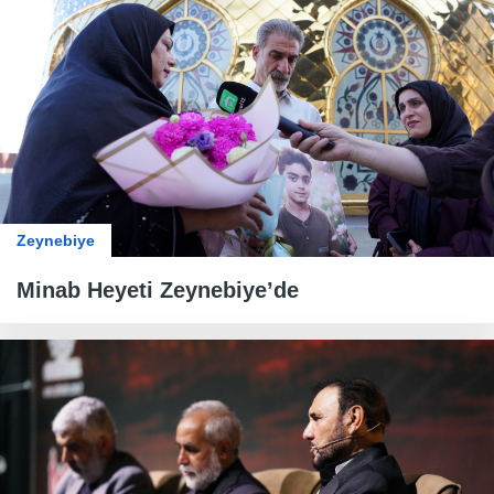
Zeynebiye
Minab Heyeti Zeynebiye’de