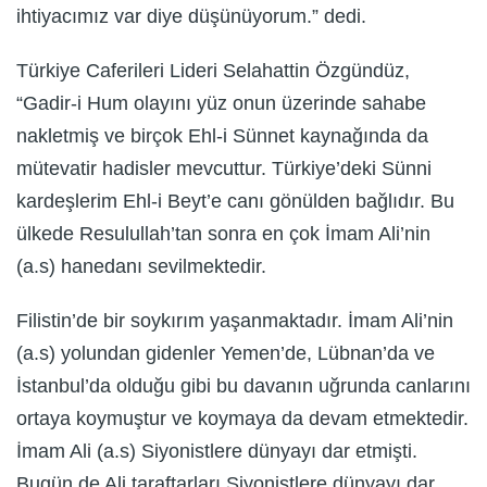
ihtiyacımız var diye düşünüyorum.” dedi.
Türkiye Caferileri Lideri Selahattin Özgündüz,
“Gadir-i Hum olayını yüz onun üzerinde sahabe
nakletmiş ve birçok Ehl-i Sünnet kaynağında da
mütevatir hadisler mevcuttur. Türkiye’deki Sünni
kardeşlerim Ehl-i Beyt’e canı gönülden bağlıdır. Bu
ülkede Resulullah’tan sonra en çok İmam Ali’nin
(a.s) hanedanı sevilmektedir.
Filistin’de bir soykırım yaşanmaktadır. İmam Ali’nin
(a.s) yolundan gidenler Yemen’de, Lübnan’da ve
İstanbul’da olduğu gibi bu davanın uğrunda canlarını
ortaya koymuştur ve koymaya da devam etmektedir.
İmam Ali (a.s) Siyonistlere dünyayı dar etmişti.
Bugün de Ali taraftarları Siyonistlere dünyayı dar