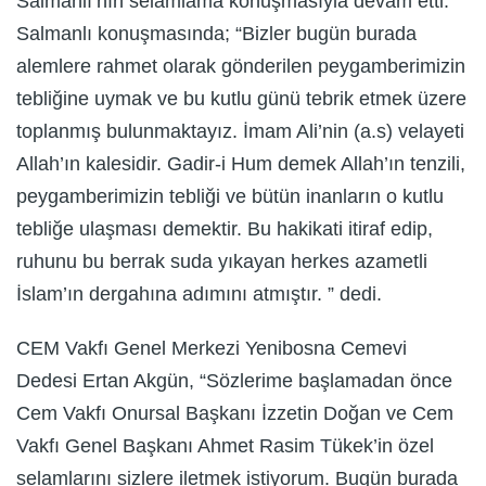
Salmanlı’nın selamlama konuşmasıyla devam etti.
Salmanlı konuşmasında; “Bizler bugün burada
alemlere rahmet olarak gönderilen peygamberimizin
tebliğine uymak ve bu kutlu günü tebrik etmek üzere
toplanmış bulunmaktayız. İmam Ali’nin (a.s) velayeti
Allah’ın kalesidir. Gadir-i Hum demek Allah’ın tenzili,
peygamberimizin tebliği ve bütün inanların o kutlu
tebliğe ulaşması demektir. Bu hakikati itiraf edip,
ruhunu bu berrak suda yıkayan herkes azametli
İslam’ın dergahına adımını atmıştır. ” dedi.
CEM Vakfı Genel Merkezi Yenibosna Cemevi
Dedesi Ertan Akgün, “Sözlerime başlamadan önce
Cem Vakfı Onursal Başkanı İzzetin Doğan ve Cem
Vakfı Genel Başkanı Ahmet Rasim Tükek’in özel
selamlarını sizlere iletmek istiyorum. Bugün burada