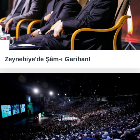
Zeynebiye'de Şâm-ı Gariban!