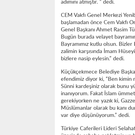
adımını atmıştır. ” dedi.
CEM Vakfı Genel Merkezi Yeni
başlamadan önce Cem Vakfı On
Genel Başkanı Ahmet Rasim Tükek
Bugün burada velayet bayramını 
Bayramımız kutlu olsun. Bizler 
zalimin karşısında İmam Hüsey
bizlere nasip eylesin.” dedi.
Küçükçekmece Belediye Başka
efendimiz diyor ki, “Ben kimin 
Sünni kardeşiniz olarak bunu y
inanıyorum. Fakat İslam ümmeti 
gerekiyorken ne yazık ki, Gazze'
Müslümanlar olarak bu kanı durd
var diye düşünüyorum.” dedi.
Türkiye Caferileri Lideri Selah