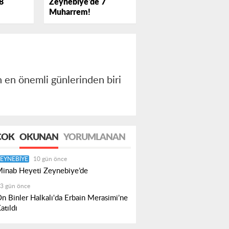
Zeynebiye'de 7
8
Muharrem!
n en önemli günlerinden biri
.
ÇOK
OKUNAN
YORUMLANAN
EYNEBIYE
10 gün önce
inab Heyeti Zeynebiye’de
3 gün önce
n Binler Halkalı'da Erbain Merasimi’ne
atıldı