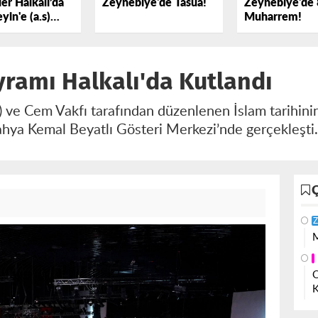
er Halkalı’da
Zeynebiye'de Tasua!
Zeynebiye'de 
yin'e (a.s)
Muharrem!
k Dedi
ramı Halkalı'da Kutlandı
R) ve Cem Vakfı tarafından düzenlenen İslam tarihini
hya Kemal Beyatlı Gösteri Merkezi’nde gerçekleşti
Z
M
O
K