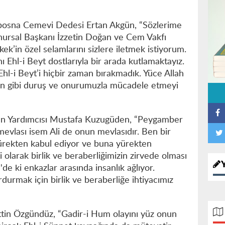
bosna Cemevi Dedesi Ertan Akgün, “Sözlerime
ursal Başkanı İzzetin Doğan ve Cem Vakfı
’in özel selamlarını sizlere iletmek istiyorum.
Ehl-i Beyt dostlarıyla bir arada kutlamaktayız.
Ehl-i Beyt’i hiçbir zaman bırakmadık. Yüce Allah
in gibi duruş ve onurumuzla mücadele etmeyi
n Yardımcısı Mustafa Kuzugüden, “Peygamber
mevlası isem Ali de onun mevlasıdır. Ben bir
ürekten kabul ediyor ve buna yürekten
olarak birlik ve beraberliğimizin zirvede olması
de ki enkazlar arasında insanlık ağlıyor.
urmak için birlik ve beraberliğe ihtiyacımız
attin Özgündüz, “Gadir-i Hum olayını yüz onun