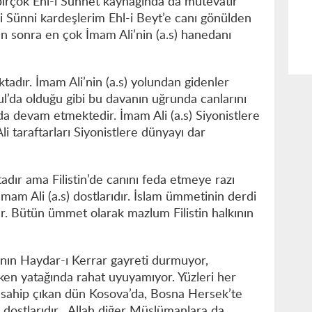
irçok Ehl-i Sünnet kaynağında da mütevatir
i Sünni kardeşlerim Ehl-i Beyt’e canı gönülden
tan sonra en çok İmam Ali’nin (a.s) hanedanı
ktadır. İmam Ali’nin (a.s) yolundan gidenler
l’da olduğu gibi bu davanın uğrunda canlarını
 devam etmektedir. İmam Ali (a.s) Siyonistlere
i taraftarları Siyonistlere dünyayı dar
adır ama Filistin’de canını feda etmeye razı
mam Ali (a.s) dostlarıdır. İslam ümmetinin derdi
r. Bütün ümmet olarak mazlum Filistin halkının
nın Haydar-ı Kerrar gayreti durmuyor,
en yatağında rahat uyuyamıyor. Yüzleri her
sahip çıkan dün Kosova’da, Bosna Hersek’te
s) dostlarıdır. Allah diğer Müslümanlara da