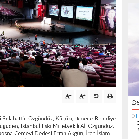
eri Selahattin Özgündüz, Küçükçekmece Belediye
O
güden, İstanbul Eski Milletvekili Ali Özgündüz,
K
osna Cemevi Dedesi Ertan Akgün, İran İslam