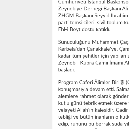
Cumhuriyeti İstanbul Başkonso
Zeynebiye Derneği Başkanı Ali
ZHGM Başkanı Seyyid İbrahim 
parti temsilcileri, sivil toplum 
Ehl-i Beyt dostu katıldı.
Sunuculuğunu Muhammet Çaça’n
Kerbela'dan Çanakkale'ye, Çan
kadar tüm şehitler için yapılan 
Zeyneb-i Kübra Camii İmamı Ahm
başladı.
Program Caferi Âlimler Birliği 
konuşmasıyla devam etti. Salm
alemlere rahmet olarak gönder
kutlu günü tebrik etmek üzere t
velayeti Allah’ın kalesidir. Gad
tebliği ve bütün inanların o kutl
edip, ruhunu bu berrak suda yı