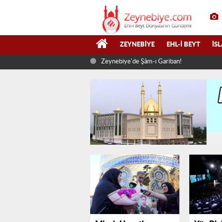
ZEYNEBIYE
EHL-I BEYT
İS
Zeynebiye'de Şâm-ı Gariban!