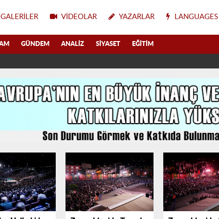
GALERILER
VIDEOLAR
YAZARLAR
LANGUAGES
LAM
GÜNDEM
ANALIZ
SIYASET
EĞITIM