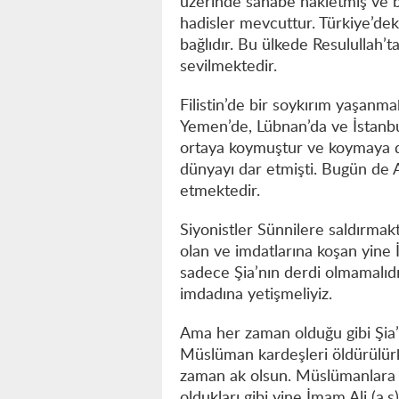
üzerinde sahabe nakletmiş ve b
hadisler mevcuttur. Türkiye’dek
bağlıdır. Bu ülkede Resulullah’
sevilmektedir.
Filistin’de bir soykırım yaşanma
Yemen’de, Lübnan’da ve İstanbu
ortaya koymuştur ve koymaya da
dünyayı dar etmişti. Bugün de Al
etmektedir.
Siyonistler Sünnilere saldırmakt
olan ve imdatlarına koşan yine İ
sadece Şia’nın derdi olmamalıdı
imdadına yetişmeliyiz.
Ama her zaman olduğu gibi Şia’
Müslüman kardeşleri öldürülürk
zaman ak olsun. Müslümanlara 
oldukları gibi yine İmam Ali (a.