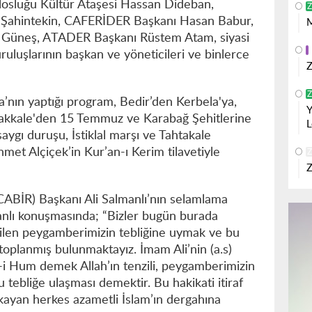
losluğu Kültür Ataşesi Hassan Dideban,
Z
 Şahintekin, CAFERİDER Başkanı Hasan Babur,
M
Güneş, ATADER Başkanı Rüstem Atam, siyasi
kuruluşlarının başkan ve yöneticileri ve binlerce
Z
Z
ın yaptığı program, Bedir’den Kerbela'ya,
Y
akkale'den 15 Temmuz ve Karabağ Şehitlerine
L
saygı duruşu, İstiklal marşı ve Tahtakale
et Alçiçek’in Kur’an-ı Kerim tilavetiyle
Z
Z
(CABİR) Başkanı Ali Salmanlı’nın selamlama
anlı konuşmasında; “Bizler bugün burada
ilen peygamberimizin tebliğine uymak ve bu
oplanmış bulunmaktayız. İmam Ali’nin (a.s)
ir-i Hum demek Allah’ın tenzili, peygamberimizin
u tebliğe ulaşması demektir. Bu hakikati itiraf
kayan herkes azametli İslam’ın dergahına