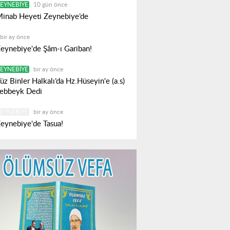
EYNEBIYE
10 gün önce
inab Heyeti Zeynebiye’de
bir ay önce
eynebiye'de Şâm-ı Gariban!
EYNEBIYE
bir ay önce
üz Binler Halkalı’da Hz.Hüseyin'e (a.s)
ebbeyk Dedi
EYNEBIYE
bir ay önce
eynebiye'de Tasua!