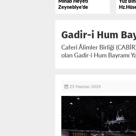
Minab Heyeti
Yüz Binl
Zeynebiye’de
Hz.Hüse
Lebbey
Gadir-i Hum Bay
Caferi Âlimler Birliği (CABİ
olan Gadir-i Hum Bayramı Ya
23 Haziran 2024