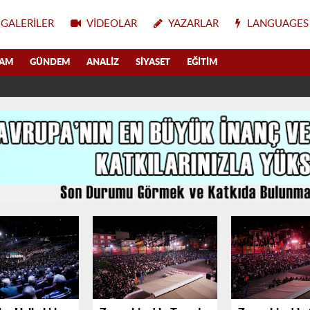
GALERILER
VIDEOLAR
YAZARLAR
LANGUAGES
LAM
GÜNDEM
ANALIZ
SIYASET
EĞITIM