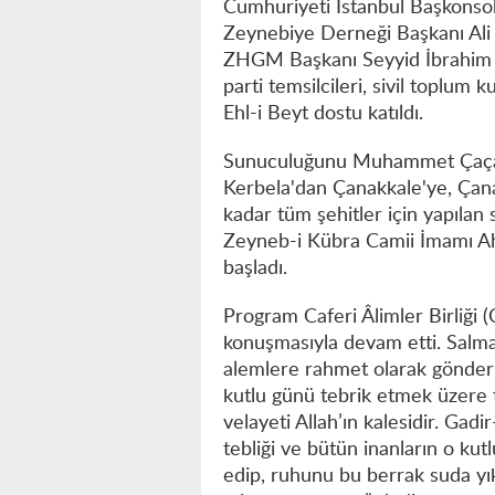
Cumhuriyeti İstanbul Başkonso
Zeynebiye Derneği Başkanı Ali
ZHGM Başkanı Seyyid İbrahim 
parti temsilcileri, sivil toplum 
Ehl-i Beyt dostu katıldı.
Sunuculuğunu Muhammet Çaça’n
Kerbela'dan Çanakkale'ye, Çan
kadar tüm şehitler için yapılan 
Zeyneb-i Kübra Camii İmamı Ahm
başladı.
Program Caferi Âlimler Birliği 
konuşmasıyla devam etti. Salm
alemlere rahmet olarak gönder
kutlu günü tebrik etmek üzere t
velayeti Allah’ın kalesidir. Gad
tebliği ve bütün inanların o kutl
edip, ruhunu bu berrak suda yı