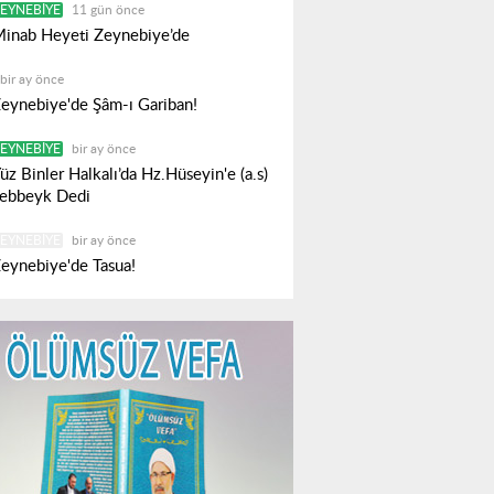
EYNEBIYE
11 gün önce
inab Heyeti Zeynebiye’de
bir ay önce
eynebiye'de Şâm-ı Gariban!
EYNEBIYE
bir ay önce
üz Binler Halkalı’da Hz.Hüseyin'e (a.s)
ebbeyk Dedi
EYNEBIYE
bir ay önce
eynebiye'de Tasua!