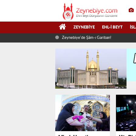
ZEYNEBIYE
EHL-I BEYT
İS
Zeynebiye'de Şâm-ı Gariban!