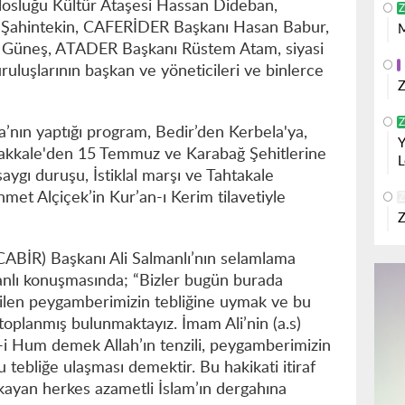
losluğu Kültür Ataşesi Hassan Dideban,
Z
 Şahintekin, CAFERİDER Başkanı Hasan Babur,
M
Güneş, ATADER Başkanı Rüstem Atam, siyasi
kuruluşlarının başkan ve yöneticileri ve binlerce
Z
Z
ın yaptığı program, Bedir’den Kerbela'ya,
Y
akkale'den 15 Temmuz ve Karabağ Şehitlerine
L
saygı duruşu, İstiklal marşı ve Tahtakale
et Alçiçek’in Kur’an-ı Kerim tilavetiyle
Z
Z
(CABİR) Başkanı Ali Salmanlı’nın selamlama
anlı konuşmasında; “Bizler bugün burada
ilen peygamberimizin tebliğine uymak ve bu
oplanmış bulunmaktayız. İmam Ali’nin (a.s)
ir-i Hum demek Allah’ın tenzili, peygamberimizin
u tebliğe ulaşması demektir. Bu hakikati itiraf
kayan herkes azametli İslam’ın dergahına