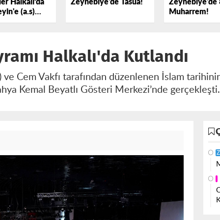
er Halkalı’da
Zeynebiye'de Tasua!
Zeynebiye'de 
yin'e (a.s)
Muharrem!
k Dedi
ramı Halkalı'da Kutlandı
R) ve Cem Vakfı tarafından düzenlenen İslam tarihini
hya Kemal Beyatlı Gösteri Merkezi’nde gerçekleşti
Z
M
O
K