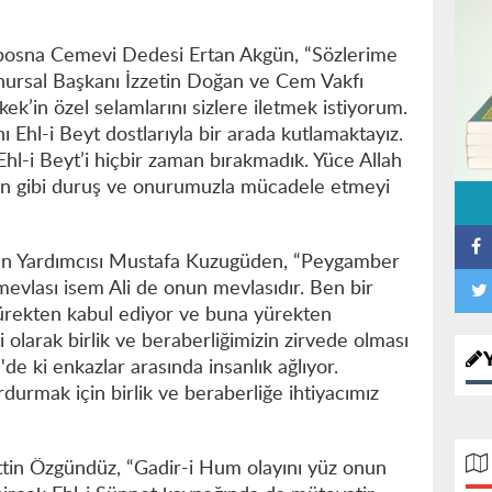
bosna Cemevi Dedesi Ertan Akgün, “Sözlerime
ursal Başkanı İzzetin Doğan ve Cem Vakfı
’in özel selamlarını sizlere iletmek istiyorum.
Ehl-i Beyt dostlarıyla bir arada kutlamaktayız.
Ehl-i Beyt’i hiçbir zaman bırakmadık. Yüce Allah
in gibi duruş ve onurumuzla mücadele etmeyi
n Yardımcısı Mustafa Kuzugüden, “Peygamber
mevlası isem Ali de onun mevlasıdır. Ben bir
ürekten kabul ediyor ve buna yürekten
olarak birlik ve beraberliğimizin zirvede olması
de ki enkazlar arasında insanlık ağlıyor.
urmak için birlik ve beraberliğe ihtiyacımız
attin Özgündüz, “Gadir-i Hum olayını yüz onun