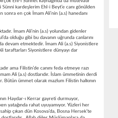
irçok Ehl-i Sünnet kaynağında da mütevatir
i Sünni kardeşlerim Ehl-i Beyt’e canı gönülden
tan sonra en çok İmam Ali’nin (a.s) hanedanı
ktadır. İmam Ali’nin (a.s) yolundan gidenler
l’da olduğu gibi bu davanın uğrunda canlarını
 devam etmektedir. İmam Ali (a.s) Siyonistlere
i taraftarları Siyonistlere dünyayı dar
adır ama Filistin’de canını feda etmeye razı
mam Ali (a.s) dostlarıdır. İslam ümmetinin derdi
r. Bütün ümmet olarak mazlum Filistin halkının
nın Haydar-ı Kerrar gayreti durmuyor,
en yatağında rahat uyuyamıyor. Yüzleri her
sahip çıkan dün Kosova’da, Bosna Hersek’te
s) dostlarıdır. Allah diğer Müslümanlara da