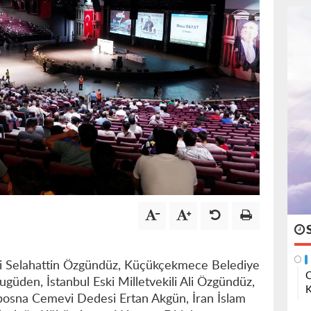
eri Selahattin Özgündüz, Küçükçekmece Belediye
O
güden, İstanbul Eski Milletvekili Ali Özgündüz,
K
osna Cemevi Dedesi Ertan Akgün, İran İslam