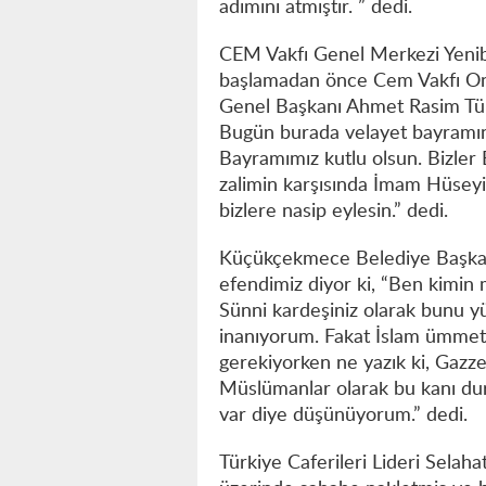
adımını atmıştır. ” dedi.
CEM Vakfı Genel Merkezi Yeni
başlamadan önce Cem Vakfı On
Genel Başkanı Ahmet Rasim Tükek
Bugün burada velayet bayramını 
Bayramımız kutlu olsun. Bizler 
zalimin karşısında İmam Hüsey
bizlere nasip eylesin.” dedi.
Küçükçekmece Belediye Başka
efendimiz diyor ki, “Ben kimin 
Sünni kardeşiniz olarak bunu y
inanıyorum. Fakat İslam ümmeti 
gerekiyorken ne yazık ki, Gazze'
Müslümanlar olarak bu kanı durd
var diye düşünüyorum.” dedi.
Türkiye Caferileri Lideri Selah