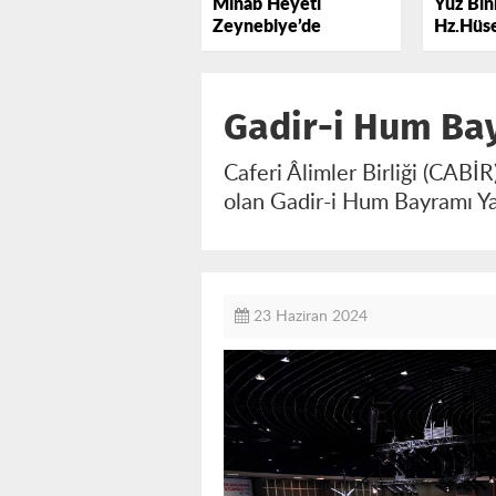
Minab Heyeti
Yüz Binl
Zeynebiye’de
Hz.Hüse
Lebbey
Gadir-i Hum Bay
Caferi Âlimler Birliği (CABİ
olan Gadir-i Hum Bayramı Ya
23 Haziran 2024