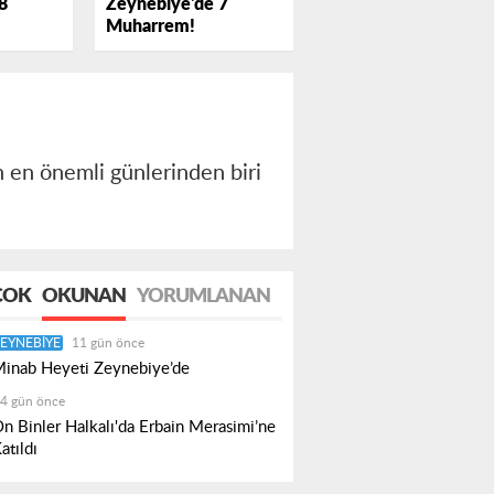
Zeynebiye'de 7
8
Muharrem!
n en önemli günlerinden biri
.
ÇOK
OKUNAN
YORUMLANAN
EYNEBIYE
11 gün önce
inab Heyeti Zeynebiye’de
4 gün önce
n Binler Halkalı'da Erbain Merasimi’ne
atıldı