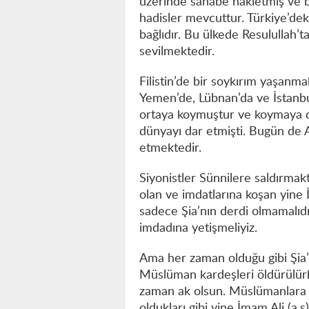
üzerinde sahabe nakletmiş ve b
hadisler mevcuttur. Türkiye’dek
bağlıdır. Bu ülkede Resulullah’
sevilmektedir.
Filistin’de bir soykırım yaşanma
Yemen’de, Lübnan’da ve İstanbu
ortaya koymuştur ve koymaya da
dünyayı dar etmişti. Bugün de Al
etmektedir.
Siyonistler Sünnilere saldırmakt
olan ve imdatlarına koşan yine İ
sadece Şia’nın derdi olmamalıdı
imdadına yetişmeliyiz.
Ama her zaman olduğu gibi Şia’
Müslüman kardeşleri öldürülürk
zaman ak olsun. Müslümanlara 
oldukları gibi yine İmam Ali (a.