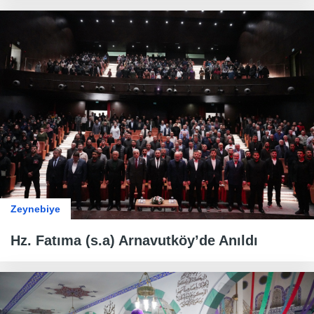
Zeynebiye
Hz. Fatıma (s.a) Arnavutköy’de Anıldı