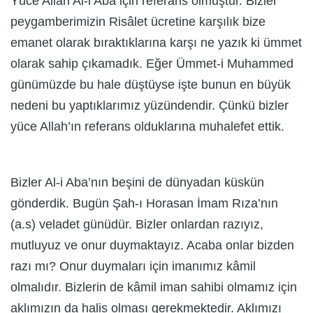
Yüce Allah Al-i Aba için referans olmuştur. Bizler
peygamberimizin Risâlet ücretine karşılık bize
emanet olarak bıraktıklarına karşı ne yazık ki ümmet
olarak sahip çıkamadık. Eğer Ümmet-i Muhammed
günümüzde bu hale düştüyse işte bunun en büyük
nedeni bu yaptıklarımız yüzündendir. Çünkü bizler
yüce Allah’ın referans olduklarına muhalefet ettik.
Bizler Al-i Aba’nın beşini de dünyadan küskün
gönderdik. Bugün Şah-ı Horasan İmam Rıza’nın
(a.s) veladet günüdür. Bizler onlardan razıyız,
mutluyuz ve onur duymaktayız. Acaba onlar bizden
razı mı? Onur duymaları için imanımız kâmil
olmalıdır. Bizlerin de kâmil iman sahibi olmamız için
aklımızın da halis olması gerekmektedir. Aklımızı