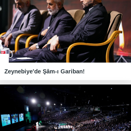
Zeynebiye'de Şâm-ı Gariban!