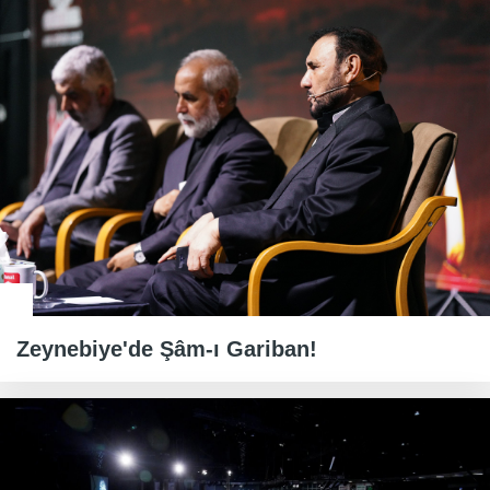
Zeynebiye'de Şâm-ı Gariban!