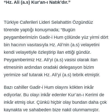
“Hz. Ali (a.s) Kur'an-ı Natık’dır.”
Türkiye Caferileri Lideri Selahattin Özgündüz
törende yaptığı konuşmada; “Bugün
peygamberimizin Gadir-i Hum çölünde yüz yirmi dört
bin hacının vasıtasıyla Hz. Ali’nin (a.s) velayetini
kendi velayetiyle özleştirip ilan ettiği gündür.
Peygamberimiz Hz. Ali’yi (a.s) vasisi olarak ilan
etmesinin ardından oradaki delegasyon bizim
yerimize saf tutarak Hz. Ali’yi (a.s) tebrik etmiştir.
Bazı cahiller Gadir-i Hum olayını kökten inkâr
ediyorlar. Bu olayı inkâr edenler Kur’an-ı Kerimi de
inkâr etmiş olur. Çünkü hiçbir olay bundan daha çok
kaynakta ve sahabeden bize nakil olunmamıştır.