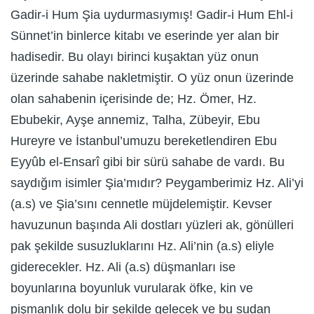
Gadir-i Hum Şia uydurmasıymış! Gadir-i Hum Ehl-i
Sünnet’in binlerce kitabı ve eserinde yer alan bir
hadisedir. Bu olayı birinci kuşaktan yüz onun
üzerinde sahabe nakletmiştir. O yüz onun üzerinde
olan sahabenin içerisinde de; Hz. Ömer, Hz.
Ebubekir, Ayşe annemiz, Talha, Zübeyir, Ebu
Hureyre ve İstanbul’umuzu bereketlendiren Ebu
Eyyûb el-Ensarî gibi bir sürü sahabe de vardı. Bu
saydığım isimler Şia’mıdır? Peygamberimiz Hz. Ali’yi
(a.s) ve Şia’sını cennetle müjdelemiştir. Kevser
havuzunun başında Ali dostları yüzleri ak, gönülleri
pak şekilde susuzluklarını Hz. Ali’nin (a.s) eliyle
giderecekler. Hz. Ali (a.s) düşmanları ise
boyunlarına boyunluk vurularak öfke, kin ve
pişmanlık dolu bir şekilde gelecek ve bu sudan