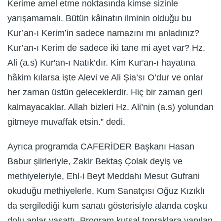
Kerime amel etme noktasında kimse sizinle
yarışamamalı. Bütün kâinatın ilminin olduğu bu
Kur’an-ı Kerim’in sadece namazını mı anladınız?
Kur’an-ı Kerim de sadece iki tane mi ayet var? Hz.
Ali (a.s) Kur'an-ı Natık’dır. Kim Kur'an-ı hayatına
hâkim kılarsa işte Alevi ve Ali Şia’sı O’dur ve onlar
her zaman üstün geleceklerdir. Hiç bir zaman geri
kalmayacaklar. Allah bizleri Hz. Ali’nin (a.s) yolundan
gitmeye muvaffak etsin.” dedi.
Ayrıca programda CAFERİDER Başkanı Hasan
Babur şiirleriyle, Zakir Bektaş Çolak deyiş ve
methiyeleriyle, Ehl-i Beyt Meddahı Mesut Gufrani
okuduğu methiyelerle, Kum Sanatçısı Oğuz Kızıklı
da sergilediği kum sanatı gösterisiyle alanda coşku
dolu anlar yaşattı. Program kutsal topraklara yapılan