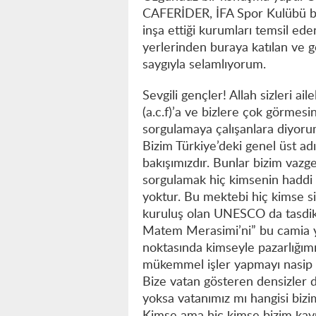
CAFERİDER, İFA Spor Kulübü ba
inşa ettiği kurumları temsil eden
yerlerinden buraya katılan ve g
saygıyla selamlıyorum.
Sevgili gençler! Allah sizleri a
(a.c.f)’a ve bizlere çok görmesi
sorgulamaya çalışanlara diyorum 
Bizim Türkiye’deki genel üst adı
bakışımızdır. Bunlar bizim vazg
sorgulamak hiç kimsenin haddi d
yoktur. Bu mektebi hiç kimse si
kuruluş olan UNESCO da tasdik e
Matem Merasimi’ni” bu camia y
noktasında kimseyle pazarlığımı
mükemmel işler yapmayı nasip 
Bize vatan gösteren densizler d
yoksa vatanımız mı hangisi bizi