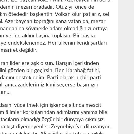
en Azerbaycan kökenliyim. Azerbaycan’ın derdi
edemin mezarı oradadır. Otuz yıl önce de
m ötededir başkentin. Volkan olur patlarız, sel
ni. Azerbaycan toprağını sana vatan da, mezar
umandanına sövmekle adam olmadığınızı ortaya
n yerine aklını başına toplasın. Bir başka
keye endekslenemez. Her ülkenin kendi şartları
arifet değildir.
ran liderlere aşk olsun. Barışın içerisinden
ini gözden bir geçirsin. Ben Karabağ fatihi,
danını destekledim. Parti olarak hiçbir parti
nlı amcazadelerimiz kimi seçerse başımızın
arım…
dasını yüceltmek için işkence altınca mescit
m âlimler korkularından adımlarını yanıma bile
tacıların olmadığı özgür bir dünyaya çıkmışız.
a kışt diyemeyenler, Zeynebiye’ye dil uzatıyor.