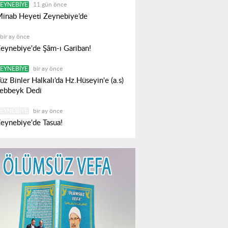
EYNEBIYE
11 gün önce
inab Heyeti Zeynebiye’de
bir ay önce
eynebiye'de Şâm-ı Gariban!
EYNEBIYE
bir ay önce
üz Binler Halkalı’da Hz.Hüseyin'e (a.s)
ebbeyk Dedi
EYNEBIYE
bir ay önce
eynebiye'de Tasua!