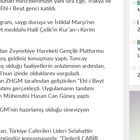
bulunan mescitlerimizin yanı sıra Ege, Trakya ve
Z
hl-i Beyt genci katıldı.
M
ram, saygı duruşu ve İstiklal Marşı'nın
t meddahı Halil Çelik’in Kur’an-ı Kerim
Z
Z
Y
ından Zeynebiye Hareketi Gençlik Platformu
L
ş geldiniz konuşması yaptı. Tuncay
lduğu faaliyetlerin anlatımının ardından,
Z
nun izinde olduklarını vurguladı.
Z
n ZHGM tarafından geliştirilen “Ehl-i Beyt
ıtımı gerçekleşti. Uygulamanın tanıtımı
ım Mühendisi Hasan Can Güneş yaptı.
M’nin hazırlamış olduğu sinevizyon
an, Türkiye Caferileri Lideri Selahattin
Özgündüz konuşmasında; “Değerli CABİR,