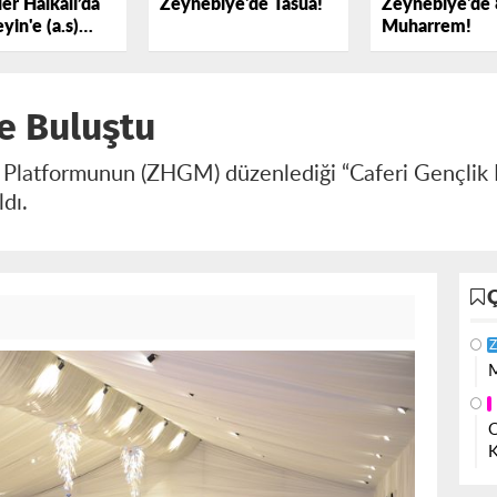
er Halkalı’da
Zeynebiye'de Tasua!
Zeynebiye'de 
yin'e (a.s)
Muharrem!
k Dedi
le Buluştu
 Platformunun (ZHGM) düzenlediği “Caferi Gençlik L
ldı.
Z
M
O
K