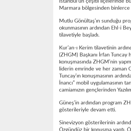
İstanbul'un çeşitli ilçelerinde 
Marmara bölgesinden binlerce E
Mutlu Gönültaş’ın sunduğu prog
okunmasının ardından Ehl-i Bey
tilavetiyle başladı.
Kur’an-ı Kerim tilavetinin ard
(ZHGM) Başkanı İrfan Tuncay ho
konuşmasında ZHGM’nin yapmış o
liderin emrinde ve her zaman O’
Tuncay’ın konuşmasının ardında
İnancı” mobil uygulamasının tan
camiamızın gençlerinden Yazıl
Güneş’in ardından program ZHG
gösterileriyle devam etti.
Sinevizyon gösterilerinin ardınd
Özgündüz bir konuşma yaptı. 