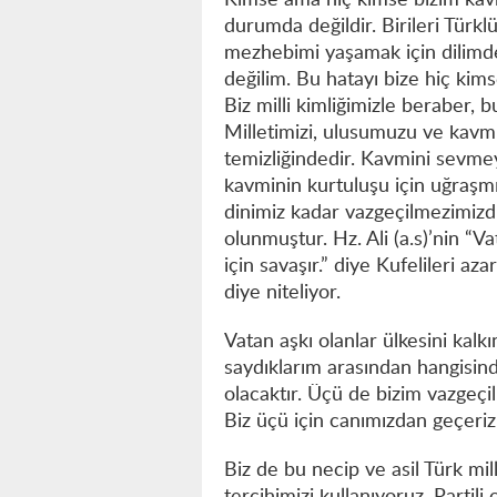
Kimse ama hiç kimse bizim kavm
durumda değildir. Birileri Tür
mezhebimi yaşamak için dilimd
değilim. Bu hatayı bize hiç kim
Biz milli kimliğimizle beraber,
Milletimizi, ulusumuzu ve kavm
temizliğindedir. Kavmini sevm
kavminin kurtuluşu için uğraşmı
dinimiz kadar vazgeçilmezimizdi
olunmuştur. Hz. Ali (a.s)’nin “
için savaşır.” diye Kufelileri aza
diye niteliyor.
Vatan aşkı olanlar ülkesini kalk
saydıklarım arasından hangisin
olacaktır. Üçü de bizim vazgeçil
Biz üçü için canımızdan geçer
Biz de bu necip ve asil Türk mil