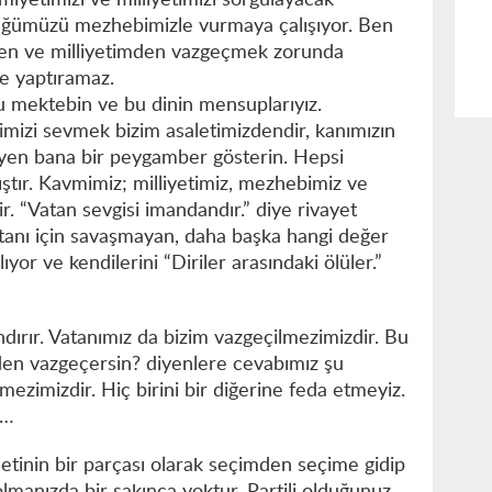
iyetimizi ve milliyetimizi sorgulayacak
klüğümüzü mezhebimizle vurmaya çalışıyor. Ben
en ve milliyetimden vazgeçmek zorunda
se yaptıramaz.
 bu mektebin ve bu dinin mensuplarıyız.
imizi sevmek bizim asaletimizdendir, kanımızın
eyen bana bir peygamber gösterin. Hepsi
ştır. Kavmimiz; milliyetimiz, mezhebimiz ve
r. “Vatan sevgisi imandandır.” diye rivayet
Vatanı için savaşmayan, daha başka hangi değer
rlıyor ve kendilerini “Diriler arasındaki ölüler.”
ındırır. Vatanımız da bizim vazgeçilmezimizdir. Bu
den vazgeçersin? diyenlere cevabımız şu
mezimizdir. Hiç birini bir diğerine feda etmeyiz.
iz…
letinin bir parçası olarak seçimden seçime gidip