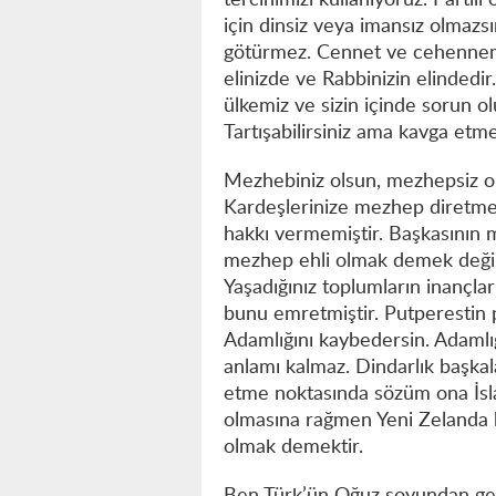
tercihimizi kullanıyoruz. Partili
için dinsiz veya imansız olmazs
götürmez. Cennet ve cehennemi
elinizde ve Rabbinizin elinded
ülkemiz ve sizin içinde sorun olur.
Tartışabilirsiniz ama kavga etme
Mezhebiniz olsun, mezhepsiz o
Kardeşlerinize mezhep diretme g
hakkı vermemiştir. Başkasının
mezhep ehli olmak demek değil
Yaşadığınız toplumların inançla
bunu emretmiştir. Putperestin 
Adamlığını kaybedersin. Adamlığı
anlamı kalmaz. Dindarlık başkal
etme noktasında sözüm ona İsla
olmasına rağmen Yeni Zelanda b
olmak demektir.