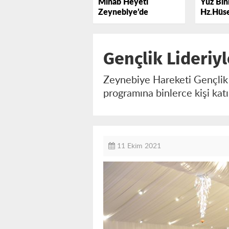
Minab Heyeti
Yüz Binl
Zeynebiye’de
Hz.Hüse
Lebbey
Gençlik Lideriy
Zeynebiye Hareketi Gençlik
programına binlerce kişi katı
11 Ekim 2021