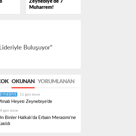
Zeynebiye'de 7
8
Muharrem!
ideriyle Buluşuyor”
ÇOK
OKUNAN
YORUMLANAN
EYNEBIYE
11 gün önce
inab Heyeti Zeynebiye’de
4 gün önce
n Binler Halkalı'da Erbain Merasimi’ne
atıldı