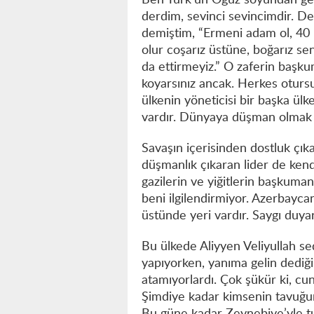
Ben Türk’ün Oğuz soyundan gel
derdim, sevinci sevincimdir. D
demiştim, “Ermeni adam ol, 40 k
olur coşarız üstüne, boğarız se
da ettirmeyiz.” O zaferin başk
koyarsınız ancak. Herkes otursu
ülkenin yöneticisi bir başka ül
vardır. Dünyaya düşman olmak m
Savaşın içerisinden dostluk çıka
düşmanlık çıkaran lider de kend
gazilerin ve yiğitlerin başkuman
beni ilgilendirmiyor. Azerbayca
üstünde yeri vardır. Saygı duy
Bu ülkede Aliyyen Veliyullah se
yapıyorken, yanıma gelin dediği
atamıyorlardı. Çok şükür ki, cun
Şimdiye kadar kimsenin tavuğun