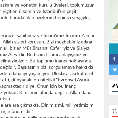
şkanı ve yönetim kurulu üyeleri, toplumuzun
 yiğitler, ülkemin ve İstanbul’un çeşitli
önlü burada olan azizlerim hepinizi sevgiyle,
ilelerinize, sahibimiz ve İmam'ımız İmam-ı Zaman
n. Allah sizleri korusun. Bizi mezhebimiz adına
ki, bizler Müslümanız, Caferi’yiz ve Şia’yız.
mız Alevi’dir. Bu bizim İslamî anlayışımız ve
eçilmezimizdir. Bu toplumu inancı noktasında
eğildir. Başkasının bizi sorgulamaya hakkı da
zden daha iyi yaşamıyor. Uluslararası kültürel
tti, dünyadaki en nitelikli “Evrensel Aşura
apmaktadır diye. Onun için bu inanç
z yoktur. Kimsenin altında değiliz. Allah daha
etsin.
e ara ara çıkmakta. Dinimiz mi, milliyetimiz mi
m için önemlidir?