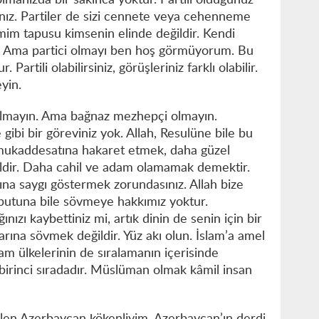
 olmanızda bir sakınca yoktur. Partili olduğunuz
ınız. Partiler de sizi cennete veya cehenneme
m tapusu kimsenin elinde değildir. Kendi
ir. Ama partici olmayı ben hoş görmüyorum. Bu
 Partili olabilirsiniz, görüşleriniz farklı olabilir.
yin.
lmayın. Ama bağnaz mezhepçi olmayın.
ibi bir göreviniz yok. Allah, Resulüne bile bu
 mukaddesatına hakaret etmek, daha güzel
dir. Daha cahil ve adam olamamak demektir.
rına saygı göstermek zorundasınız. Allah bize
putuna bile sövmeye hakkımız yoktur.
nızı kaybettiniz mi, artık dinin de senin için bir
arına sövmek değildir. Yüz akı olun. İslam’a amel
m ülkelerinin de sıralamanın içerisinde
irinci sıradadır. Müslüman olmak kâmil insan