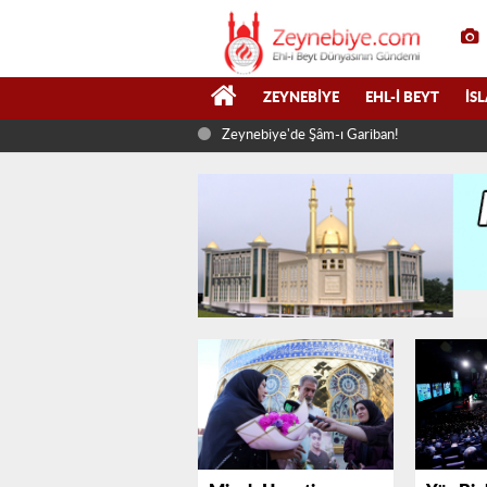
ZEYNEBIYE
EHL-I BEYT
İS
Zeynebiye'de Şâm-ı Gariban!