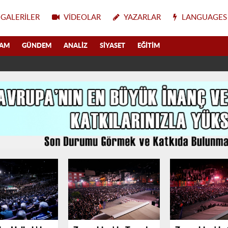
GALERILER
VIDEOLAR
YAZARLAR
LANGUAGES
LAM
GÜNDEM
ANALIZ
SIYASET
EĞITIM