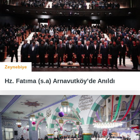
Zeynebiye
Hz. Fatıma (s.a) Arnavutköy’de Anıldı