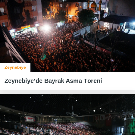
Zeynebiye
Zeynebiye‘de Bayrak Asma Töreni