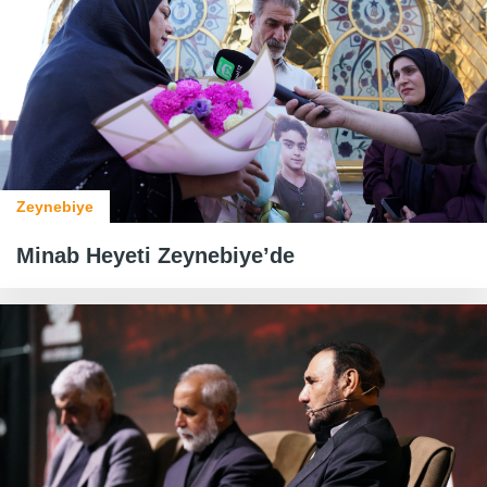
Zeynebiye
Minab Heyeti Zeynebiye’de