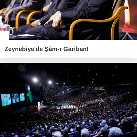
Zeynebiye'de Şâm-ı Gariban!